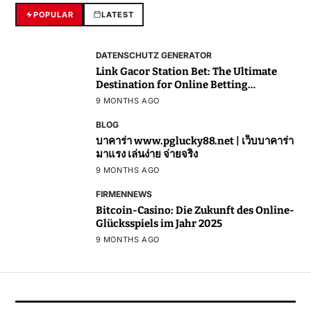
POPULAR
LATEST
DATENSCHUTZ GENERATOR
Link Gacor Station Bet: The Ultimate
Destination for Online Betting
Enthusiasts
9 MONTHS AGO
BLOG
บาคาร่า www.pglucky88.net | เว็บบาคาร่า
มาแรง เล่นง่าย จ่ายจริง
9 MONTHS AGO
FIRMENNEWS
Bitcoin-Casino: Die Zukunft des Online-
Glücksspiels im Jahr 2025
9 MONTHS AGO