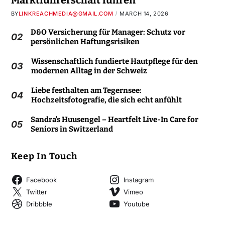
Marktführerschaft führen
BY
LINKREACHMEDIA@GMAIL.COM
MARCH 14, 2026
D&O Versicherung für Manager: Schutz vor
02
persönlichen Haftungsrisiken
Wissenschaftlich fundierte Hautpflege für den
03
modernen Alltag in der Schweiz
Liebe festhalten am Tegernsee:
04
Hochzeitsfotografie, die sich echt anfühlt
Sandra’s Huusengel – Heartfelt Live-In Care for
05
Seniors in Switzerland
Keep In Touch
Facebook
Instagram
Twitter
Vimeo
Dribbble
Youtube