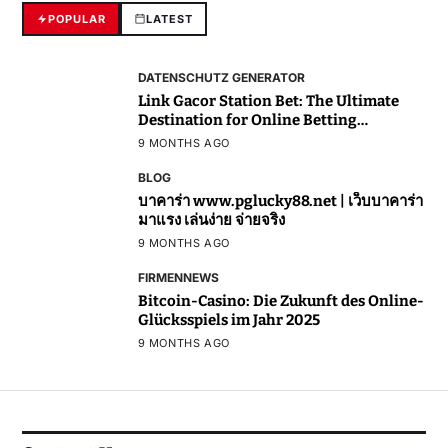
POPULAR
LATEST
DATENSCHUTZ GENERATOR
Link Gacor Station Bet: The Ultimate
Destination for Online Betting
Enthusiasts
9 MONTHS AGO
BLOG
บาคาร่า www.pglucky88.net | เว็บบาคาร่า
มาแรง เล่นง่าย จ่ายจริง
9 MONTHS AGO
FIRMENNEWS
Bitcoin-Casino: Die Zukunft des Online-
Glücksspiels im Jahr 2025
9 MONTHS AGO