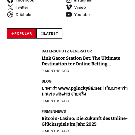
Twitter
Vimeo
Dribbble
Youtube
POPULAR
LATEST
DATENSCHUTZ GENERATOR
Link Gacor Station Bet: The Ultimate
Destination for Online Betting
Enthusiasts
9 MONTHS AGO
BLOG
บาคาร่า www.pglucky88.net | เว็บบาคาร่า
มาแรง เล่นง่าย จ่ายจริง
9 MONTHS AGO
FIRMENNEWS
Bitcoin-Casino: Die Zukunft des Online-
Glücksspiels im Jahr 2025
9 MONTHS AGO