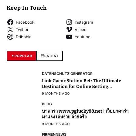
Keep In Touch
Facebook
Instagram
Twitter
Vimeo
Dribbble
Youtube
POPULAR
LATEST
DATENSCHUTZ GENERATOR
Link Gacor Station Bet: The Ultimate
Destination for Online Betting
Enthusiasts
9 MONTHS AGO
BLOG
บาคาร่า www.pglucky88.net | เว็บบาคาร่า
มาแรง เล่นง่าย จ่ายจริง
9 MONTHS AGO
FIRMENNEWS