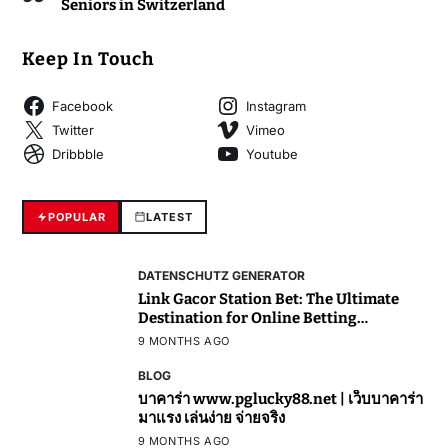
Seniors in Switzerland
Keep In Touch
Facebook
Instagram
Twitter
Vimeo
Dribbble
Youtube
POPULAR
LATEST
DATENSCHUTZ GENERATOR
Link Gacor Station Bet: The Ultimate
Destination for Online Betting
Enthusiasts
9 MONTHS AGO
BLOG
บาคาร่า www.pglucky88.net | เว็บบาคาร่า
มาแรง เล่นง่าย จ่ายจริง
9 MONTHS AGO