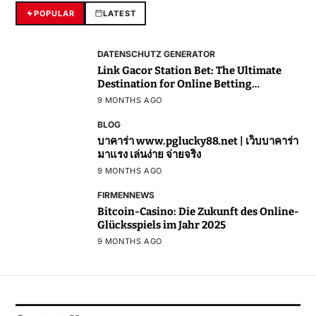
POPULAR
LATEST
DATENSCHUTZ GENERATOR
Link Gacor Station Bet: The Ultimate
Destination for Online Betting
Enthusiasts
9 MONTHS AGO
BLOG
บาคาร่า www.pglucky88.net | เว็บบาคาร่า
มาแรง เล่นง่าย จ่ายจริง
9 MONTHS AGO
FIRMENNEWS
Bitcoin-Casino: Die Zukunft des Online-
Glücksspiels im Jahr 2025
9 MONTHS AGO