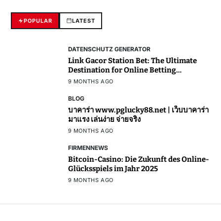
POPULAR
LATEST
DATENSCHUTZ GENERATOR
Link Gacor Station Bet: The Ultimate
Destination for Online Betting
Enthusiasts
9 MONTHS AGO
BLOG
บาคาร่า www.pglucky88.net | เว็บบาคาร่า
มาแรง เล่นง่าย จ่ายจริง
9 MONTHS AGO
FIRMENNEWS
Bitcoin-Casino: Die Zukunft des Online-
Glücksspiels im Jahr 2025
9 MONTHS AGO