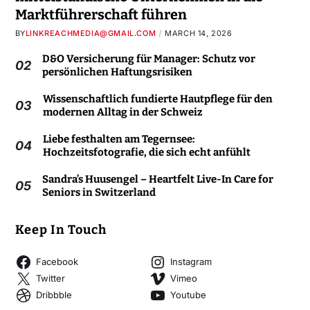
Marktführerschaft führen
BY
LINKREACHMEDIA@GMAIL.COM
MARCH 14, 2026
D&O Versicherung für Manager: Schutz vor
02
persönlichen Haftungsrisiken
Wissenschaftlich fundierte Hautpflege für den
03
modernen Alltag in der Schweiz
Liebe festhalten am Tegernsee:
04
Hochzeitsfotografie, die sich echt anfühlt
Sandra’s Huusengel – Heartfelt Live-In Care for
05
Seniors in Switzerland
Keep In Touch
Facebook
Instagram
Twitter
Vimeo
Dribbble
Youtube